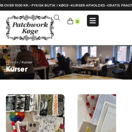
 OVER 1000 KR.
─
FYSISK BUTIK I KØGE
─
KURSER AFHOLDES
─
GRATIS FRAGT 
Indkøbskurv
0
Din
kurv
er
tom.
Forside
/
Kurser
Kurser