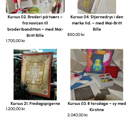
Kursus 02. Broderi på tværs –
Kursus 04. Stjernedrys i den
fra novicen til
mørke tid. – med Mai-Britt
broderibanditten – med Mai-
Bille
850,00
kr.
Britt Bille
1.700,00
kr.
Kursus 21. Fredagspigerne
Kursus 03. 8 torsdage – sy med
1.200,00
kr.
Kirstine
2.040,00
kr.