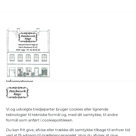
I
0,00
kr.
Informationer
alt
Patchwork Køge/ Patchwork Butikken
Køb for
+45 40 38 40 60
1.000,00
kr.
hanne@patchwork4600.dk
mere for
gratis
Kontakt os
Vi og udvalgte tredjeparter bruger cookies eller lignende
fragt!
Butikken
teknologier til tekniske formål og, med dit samtykke, til andre
Mandag - tirsdag: 10:00 - 16.30
formål som anført i cookiepolitikken.
Gå til
betaling
Onsdag: Lukket
Du kan frit give, afvise eller trække dit samtykke tilbage til enhver tid
Torsdag - fredag: 10:00 - 16.30
ved at få adgang til præferencepanelet. Hvis du afviser at give