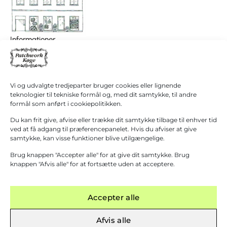
I
0,00
kr.
Informationer
alt
Patchwork Køge/ Patchwork Butikken
Køb for
+45 40 38 40 60
1.000,00
kr.
hanne@patchwork4600.dk
mere for
gratis
Kontakt os
Vi og udvalgte tredjeparter bruger cookies eller lignende
fragt!
Butikken
teknologier til tekniske formål og, med dit samtykke, til andre
Mandag - tirsdag: 10:00 - 16.30
formål som anført i cookiepolitikken.
Gå til
betaling
Onsdag: Lukket
Du kan frit give, afvise eller trække dit samtykke tilbage til enhver tid
Torsdag - fredag: 10:00 - 16.30
ved at få adgang til præferencepanelet. Hvis du afviser at give
samtykke, kan visse funktioner blive utilgængelige.
Lørdag: 10:00 - 13:00 Første lørdag i måneden
(1. September – 31. Marts)
Brug knappen "Accepter alle" for at give dit samtykke. Brug
Grupper modtages gerne efter aftale.
knappen "Afvis alle" for at fortsætte uden at acceptere.
Accepter alle
Afvis alle
 KØB OVER 1000 KR.
─
FYSISK BUTIK I KØGE
─
KURSER AFHOLDES
─
GRATIS FR