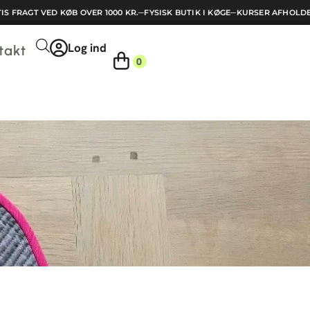
FRAGT VED KØB OVER 1000 KR.
─
FYSISK BUTIK I KØGE
─
KURSER AFHOLDES
─
Log ind
takt
0