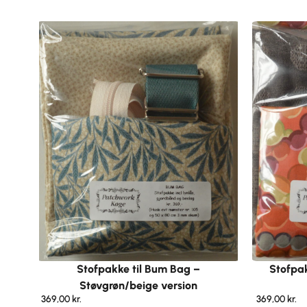
Stofpakke til Bum Bag –
Stofpa
Støvgrøn/beige version
369,00
kr.
369,00
kr.