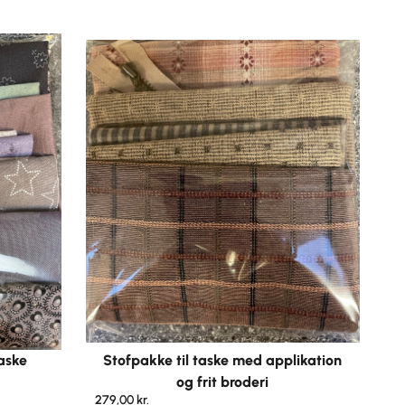
aske
Stofpakke til taske med applikation
og frit broderi
279,00
kr.