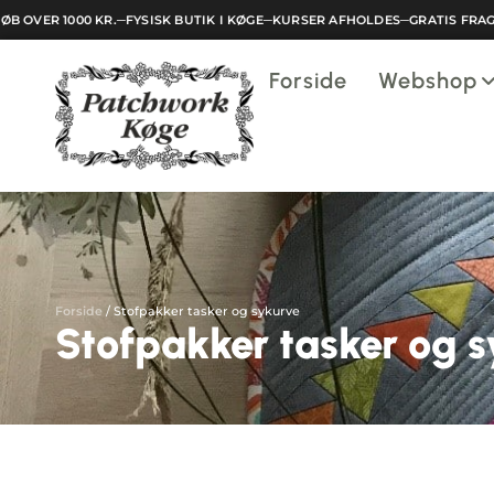
OVER 1000 KR.
─
FYSISK BUTIK I KØGE
─
KURSER AFHOLDES
─
GRATIS FRAGT V
Indkøbskurv
Forside
Webshop
Din kurv er tom.
Forside
/
Stofpakker tasker og sykurve
Stofpakker tasker og 