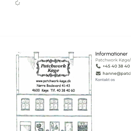
Informationer
Patchwork Køge/
+45 40 38 40
I alt
0,00
kr.
Køb for
1.000,00
kr.
mere for gratis fragt!
hanne@patc
Kontakt os
Gå til betaling