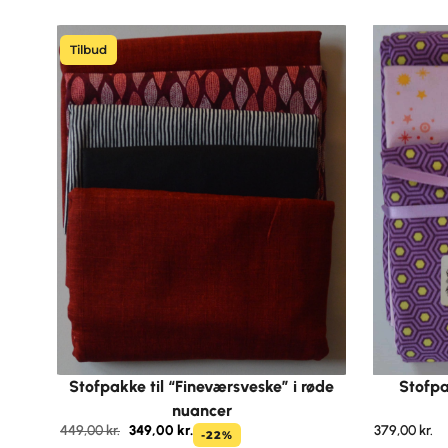
Tilbud
Stofpakke til “Fineværsveske” i røde
Stofpak
nuancer
449,00
kr.
349,00
kr.
379,00
kr.
-22%