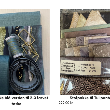
e blå version til 2-3 farvet
Stofpakke til Tulipant
299,00
kr.
taske