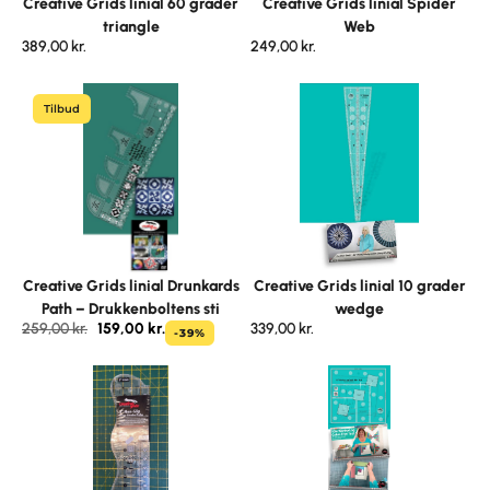
Creative Grids linial 60 grader
Creative Grids linial Spider
triangle
Web
389,00
kr.
249,00
kr.
Tilbud
Creative Grids linial Drunkards
Creative Grids linial 10 grader
Path – Drukkenboltens sti
wedge
259,00
kr.
159,00
kr.
339,00
kr.
-39%