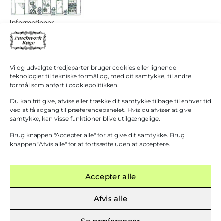
I
0,00
kr.
Informationer
alt
Patchwork Køge/ Patchwork Butikken
Køb for
+45 40 38 40 60
1.000,00
kr.
hanne@patchwork4600.dk
mere for
gratis
Kontakt os
Vi og udvalgte tredjeparter bruger cookies eller lignende
fragt!
Butikken
teknologier til tekniske formål og, med dit samtykke, til andre
Mandag - tirsdag: 10:00 - 16.30
formål som anført i cookiepolitikken.
Gå til
betaling
Onsdag: Lukket
Du kan frit give, afvise eller trække dit samtykke tilbage til enhver tid
Torsdag - fredag: 10:00 - 16.30
ved at få adgang til præferencepanelet. Hvis du afviser at give
samtykke, kan visse funktioner blive utilgængelige.
Lørdag: 10:00 - 13:00 Første lørdag i måneden
(1. September – 31. Marts)
Brug knappen "Accepter alle" for at give dit samtykke. Brug
Grupper modtages gerne efter aftale.
knappen "Afvis alle" for at fortsætte uden at acceptere.
Accepter alle
Afvis alle
R 1000 KR.
─
FYSISK BUTIK I KØGE
─
KURSER AFHOLDES
─
GRATIS FRAGT VED 
Se præferencer