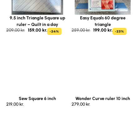
9,5 inch Triangle Square up
Easy Equals 60 degree
ruler – Quilt in a day
triangle
209,00
kr.
159,00
kr.
259,00
kr.
199,00
kr.
-24%
-23%
Sew Square 6 inch
Wonder Curve ruler 10 inch
219,00
kr.
279,00
kr.