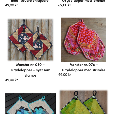
med “square on square”
Grydelapper med lommer
49,00
kr.
69,00
kr.
Mønster nr. 050 –
Mønster nr. 076 –
Grydelapper – syet som
Grydelapper med strimler
49,00
kr.
stamps
49,00
kr.