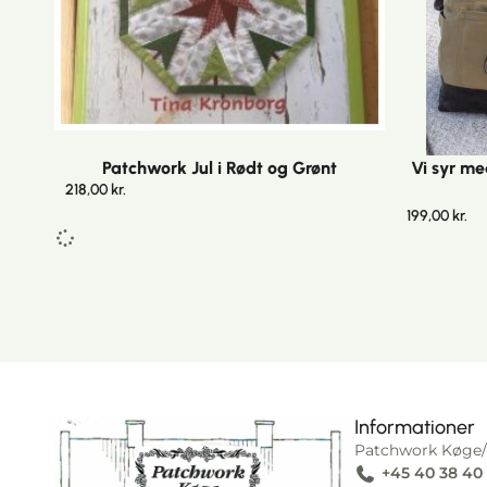
Patchwork Jul i Rødt og Grønt
Vi syr me
218,00
kr.
199,00
kr.
Informationer
Patchwork Køge/
+45 40 38 40
I alt
0,00
kr.