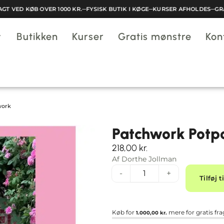
T VED KØB OVER 1000 KR.
─
FYSISK BUTIK I KØGE
─
KURSER AFHOLDES
─
GRAT
Butikken
Kurser
Gratis mønstre
Kon
work
Patchwork Potpo
218,00
kr.
Af Dorthe Jollman
-
+
Tilføj t
Køb for
mere for gratis fra
1.000,00
kr.