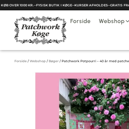
ØB OVER 1000 KR.
─
FYSISK BUTIK I KØGE
─
KURSER AFHOLDES
─
GRATIS FRAG
Indkøbskurv
Forside
Webshop
Din kurv er tom.
Forside
/
Webshop
/
Bøger
/
Patchwork Potpourri – 40 år med patch