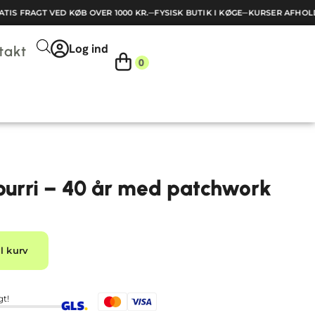
IS FRAGT VED KØB OVER 1000 KR.
─
FYSISK BUTIK I KØGE
─
KURSER AFHOLDE
Log ind
takt
0
urri – 40 år med patchwork
Alternative:
il kurv
gt!