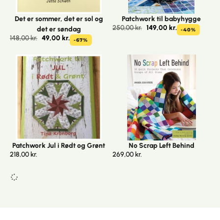
Det er sommer, det er sol og
Patchwork til babyhygge
250,00
kr.
149,00
kr.
det er søndag
-40%
148,00
kr.
49,00
kr.
-67%
Patchwork Jul i Rødt og Grønt
No Scrap Left Behind
218,00
kr.
269,00
kr.