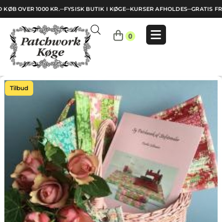
KØB OVER 1000 KR.
─
FYSISK BUTIK I KØGE
─
KURSER AFHOLDES
─
GRATIS FRA
Indkøbskurv
0
Din
kurv
er
tom.
Tilbud