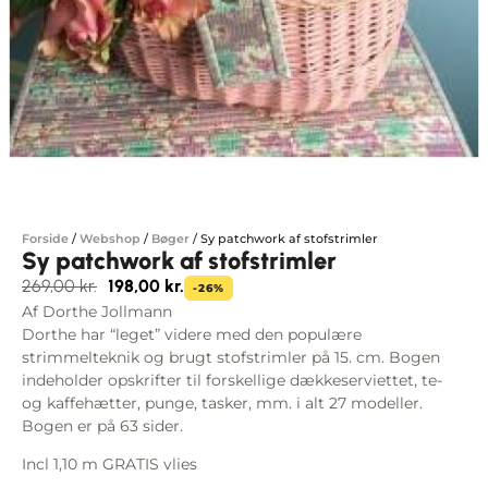
Forside
/
Webshop
/
Bøger
/
Sy patchwork af stofstrimler
Sy patchwork af stofstrimler
269,00
kr.
198,00
kr.
-26%
Af Dorthe Jollmann
Dorthe har “leget” videre med den populære
strimmelteknik og brugt stofstrimler på 15. cm. Bogen
indeholder opskrifter til forskellige dækkeserviettet, te-
og kaffehætter, punge, tasker, mm. i alt 27 modeller.
Bogen er på 63 sider.
Incl 1,10 m GRATIS vlies