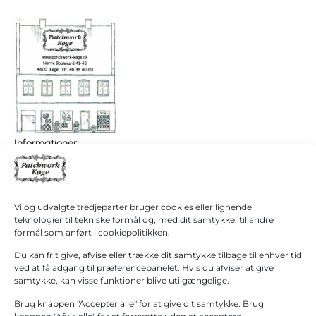
I
0,00
kr.
Informationer
alt
Patchwork Køge/ Patchwork Butikken
Køb for
+45 40 38 40 60
1.000,00
kr.
hanne@patchwork4600.dk
mere for
gratis
Kontakt os
Vi og udvalgte tredjeparter bruger cookies eller lignende
fragt!
Butikken
teknologier til tekniske formål og, med dit samtykke, til andre
Mandag - tirsdag: 10:00 - 16.30
formål som anført i cookiepolitikken.
Gå til
betaling
Onsdag: Lukket
Du kan frit give, afvise eller trække dit samtykke tilbage til enhver tid
Torsdag - fredag: 10:00 - 16.30
ved at få adgang til præferencepanelet. Hvis du afviser at give
samtykke, kan visse funktioner blive utilgængelige.
Lørdag: 10:00 - 13:00 Første lørdag i måneden
(1. September – 31. Marts)
Brug knappen "Accepter alle" for at give dit samtykke. Brug
Grupper modtages gerne efter aftale.