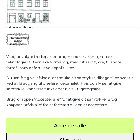
I
0,00
kr.
Informationer
alt
Patchwork Køge/ Patchwork Butikken
Køb for
+45 40 38 40 60
1.000,00
kr.
hanne@patchwork4600.dk
mere for
gratis
Kontakt os
Vi og udvalgte tredjeparter bruger cookies eller lignende
fragt!
Butikken
teknologier til tekniske formål og, med dit samtykke, til andre
Mandag - tirsdag: 10:00 - 16.30
formål som anført i cookiepolitikken.
Gå til
betaling
Onsdag: Lukket
Du kan frit give, afvise eller trække dit samtykke tilbage til enhver tid
Torsdag - fredag: 10:00 - 16.30
ved at få adgang til præferencepanelet. Hvis du afviser at give
samtykke, kan visse funktioner blive utilgængelige.
Lørdag: 10:00 - 13:00 Første lørdag i måneden
(1. September – 31. Marts)
Brug knappen "Accepter alle" for at give dit samtykke. Brug
Grupper modtages gerne efter aftale.
knappen "Afvis alle" for at fortsætte uden at acceptere.
Accepter alle
Afvis alle