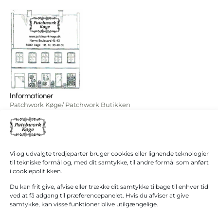
I
0,00
kr.
Informationer
alt
Patchwork Køge/ Patchwork Butikken
Køb for
+45 40 38 40 60
1.000,00
kr.
hanne@patchwork4600.dk
mere for
gratis
Kontakt os
fragt!
Butikken
Vi og udvalgte tredjeparter bruger cookies eller lignende teknologier
Mandag - tirsdag: 10:00 - 16.30
Gå til
til tekniske formål og, med dit samtykke, til andre formål som anført
betaling
Onsdag: Lukket
i cookiepolitikken.
Torsdag - fredag: 10:00 - 16.30
Du kan frit give, afvise eller trække dit samtykke tilbage til enhver tid
Lørdag: 10:00 - 13:00 Første lørdag i måneden
ved at få adgang til præferencepanelet. Hvis du afviser at give
(1. September – 31. Marts)
samtykke, kan visse funktioner blive utilgængelige.
Grupper modtages gerne efter aftale.