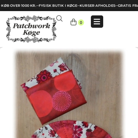
KØB OVER 1000 KR.
─
FYSISK BUTIK I KØGE
─
KURSER AFHOLDES
─
GRATIS FRA
Indkøbskurv
0
Din
kurv
er
tom.