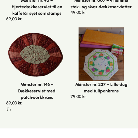
Mønster nr. 90 –
Mønster nr. 007 – 4 nemme
Hjertedækkeserviet til en
stak- og skær dækkeservietter
49,00
kr.
kaffetår syet som stamps
59,00
kr.
Mønster nr. 146 –
Mønster nr. 227 – Lille dug
Dækkeserviet med
med tulipankrans
79,00
kr.
patchworkkrans
69,00
kr.