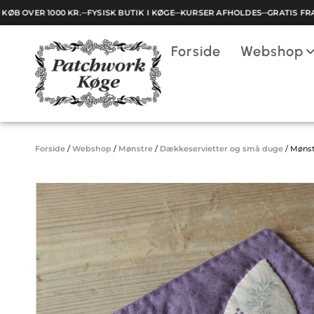
B OVER 1000 KR.
─
FYSISK BUTIK I KØGE
─
KURSER AFHOLDES
─
GRATIS FRAGT
Indkøbskurv
Forside
Webshop
Din kurv er tom.
Forside
/
Webshop
/
Mønstre
/
Dækkeservietter og små duge
/
Mønst