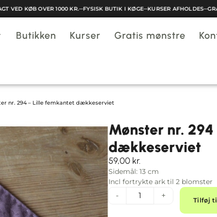
 VED KØB OVER 1000 KR.
─
FYSISK BUTIK I KØGE
─
KURSER AFHOLDES
─
GRATI
Butikken
Kurser
Gratis mønstre
Kon
er nr. 294 – Lille femkantet dækkeserviet
Mønster nr. 294 
dækkeserviet
59,00
kr.
Sidemål: 13 cm
Incl fortrykte ark til 2 blomster
-
+
Tilføj t