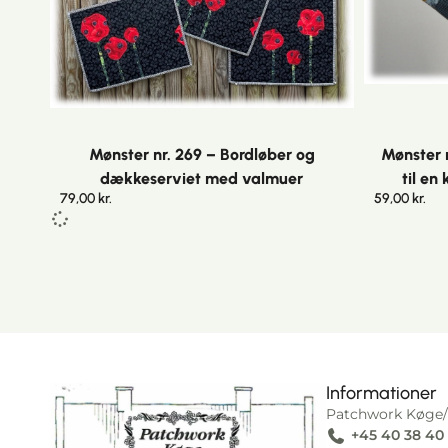
Mønster nr. 269 – Bordløber og
Mønster 
dækkeserviet med valmuer
til en
79,00
kr.
59,00
kr.
Informationer
Patchwork Køge/
+45 40 38 40
I alt
0,00
kr.