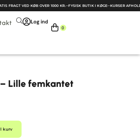
S FRAGT VED KØB OVER 1000 KR.
─
FYSISK BUTIK I KØGE
─
KURSER AFHOLDE
Log ind
takt
0
– Lille femkantet
Alternative:
il kurv