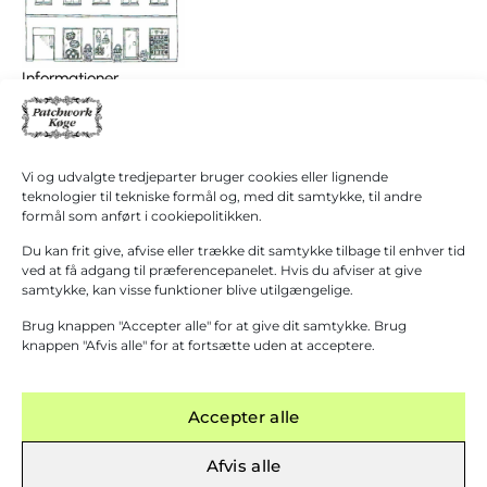
I
0,00
kr.
Informationer
alt
Patchwork Køge/ Patchwork Butikken
Køb for
+45 40 38 40 60
1.000,00
kr.
mere for
hanne@patchwork4600.dk
gratis
Kontakt os
Vi og udvalgte tredjeparter bruger cookies eller lignende
fragt!
Butikken
teknologier til tekniske formål og, med dit samtykke, til andre
Mandag - tirsdag: 10:00 - 16.30
formål som anført i cookiepolitikken.
Gå til
betaling
Onsdag: Lukket
Du kan frit give, afvise eller trække dit samtykke tilbage til enhver tid
Torsdag - fredag: 10:00 - 16.30
ved at få adgang til præferencepanelet. Hvis du afviser at give
samtykke, kan visse funktioner blive utilgængelige.
Lørdag: 10:00 - 13:00 Første lørdag i måneden
(1. September – 31. Marts)
Brug knappen "Accepter alle" for at give dit samtykke. Brug
Grupper modtages gerne efter aftale.
knappen "Afvis alle" for at fortsætte uden at acceptere.
Accepter alle
Afvis alle
KØB OVER 1000 KR.
─
FYSISK BUTIK I KØGE
─
KURSER AFHOLDES
─
GRATIS FRA