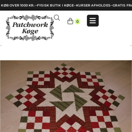
KØB OVER 1000 KR.
─
FYSISK BUTIK I KØGE
─
KURSER AFHOLDES
─
GRATIS FRA
Indkøbskurv
0
Din
kurv
er
tom.