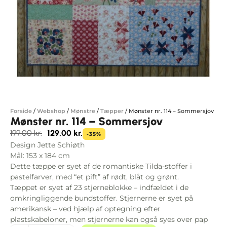
Forside
/
Webshop
/
Mønstre
/
Tæpper
/
Mønster nr. 114 – Sommersjov
Mønster nr. 114 – Sommersjov
199,00
kr.
129,00
kr.
-35%
Design Jette Schiøth
Mål: 153 x 184 cm
Dette tæppe er syet af de romantiske Tilda-stoffer i
pastelfarver, med “et pift” af rødt, blåt og grønt.
Tæppet er syet af 23 stjerneblokke – indfældet i de
omkringliggende bundstoffer. Stjernerne er syet på
amerikansk – ved hjælp af optegning efter
plastskabeloner, men stjernerne kan også syes over pap