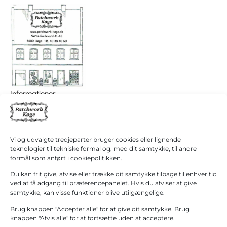
I
0,00
kr.
Informationer
alt
Patchwork Køge/ Patchwork Butikken
Køb for
+45 40 38 40 60
1.000,00
kr.
hanne@patchwork4600.dk
mere for
gratis
Kontakt os
Vi og udvalgte tredjeparter bruger cookies eller lignende
fragt!
Butikken
teknologier til tekniske formål og, med dit samtykke, til andre
Mandag - tirsdag: 10:00 - 16.30
formål som anført i cookiepolitikken.
Gå til
betaling
Onsdag: Lukket
Du kan frit give, afvise eller trække dit samtykke tilbage til enhver tid
Torsdag - fredag: 10:00 - 16.30
ved at få adgang til præferencepanelet. Hvis du afviser at give
samtykke, kan visse funktioner blive utilgængelige.
Lørdag: 10:00 - 13:00 Første lørdag i måneden
(1. September – 31. Marts)
Brug knappen "Accepter alle" for at give dit samtykke. Brug
Grupper modtages gerne efter aftale.
knappen "Afvis alle" for at fortsætte uden at acceptere.