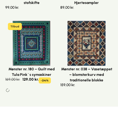
stofskifte
Hjertesampler
99,00
kr.
89,00
kr.
Tilbud
Mønster nr. 180 – Quilt med
Mønster nr. 038 – Vasetæppet
Tula Pink`s symaskiner
– blomsterkurv med
169,00
kr.
129,00
kr.
traditionelle blokke
-24%
159,00
kr.