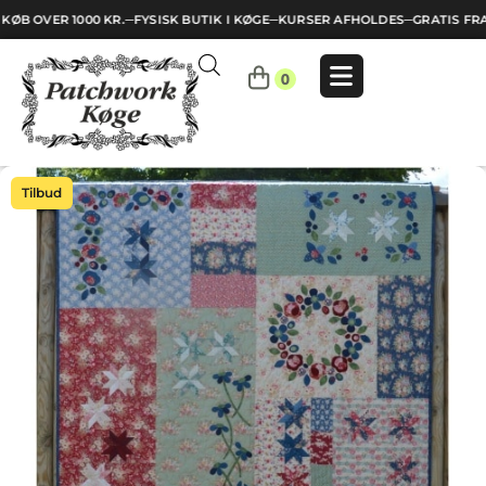
KØB OVER 1000 KR.
─
FYSISK BUTIK I KØGE
─
KURSER AFHOLDES
─
GRATIS FRA
Indkøbskurv
0
Din
kurv
er
tom.
Tilbud