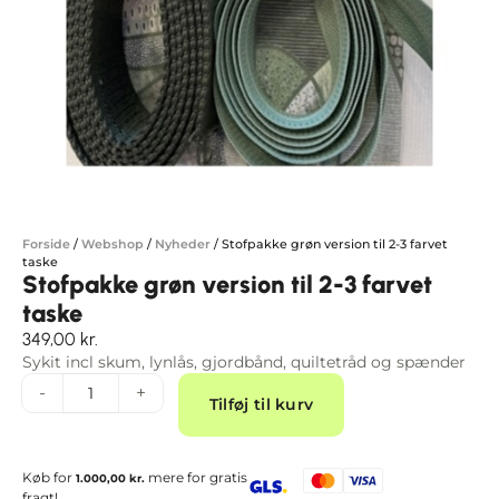
Forside
/
Webshop
/
Nyheder
/
Stofpakke grøn version til 2-3 farvet
taske
Stofpakke grøn version til 2-3 farvet
taske
349,00
kr.
Sykit incl skum, lynlås, gjordbånd, quiltetråd og spænder
Alternative:
-
+
Tilføj til kurv
Køb for
mere for gratis
1.000,00
kr.
fragt!