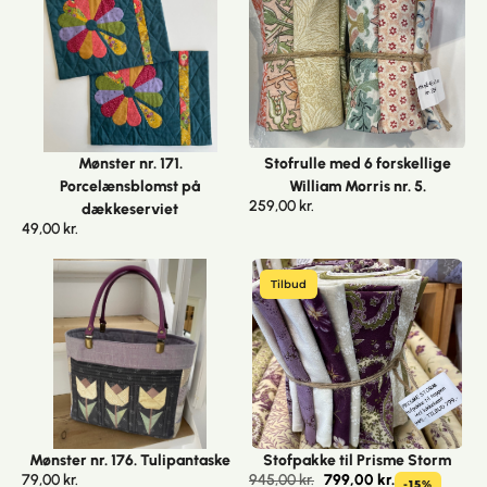
Mønster nr. 171.
Stofrulle med 6 forskellige
Porcelænsblomst på
William Morris nr. 5.
259,00
kr.
dækkeserviet
49,00
kr.
Tilbud
Mønster nr. 176. Tulipantaske
Stofpakke til Prisme Storm
79,00
kr.
945,00
kr.
799,00
kr.
-15%