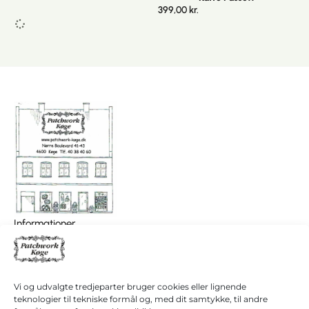
399,00
kr.
I
0,00
kr.
Informationer
alt
Patchwork Køge/ Patchwork Butikken
Køb for
+45 40 38 40 60
1.000,00
kr.
hanne@patchwork4600.dk
mere for
gratis
Kontakt os
Vi og udvalgte tredjeparter bruger cookies eller lignende
fragt!
Butikken
teknologier til tekniske formål og, med dit samtykke, til andre
Mandag - tirsdag: 10:00 - 16.30