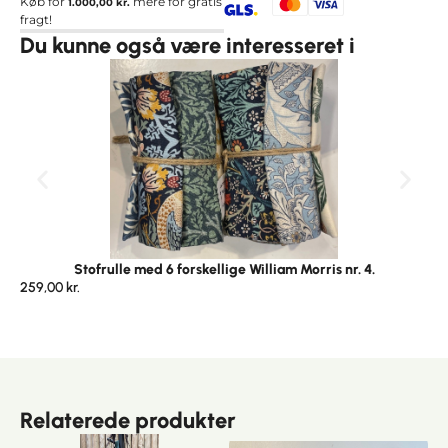
Køb for
mere for gratis
1.000,00
kr.
fragt!
Du kunne også være interesseret i
Stofrulle med 6 forskellige William Morris nr. 4.
259,00
kr.
25
Relaterede produkter