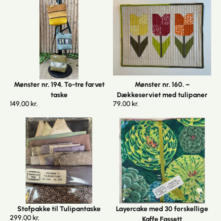
Mønster nr. 194. To-tre farvet
Mønster nr. 160. –
taske
Dækkeserviet med tulipaner
149,00
kr.
79,00
kr.
Stofpakke til Tulipantaske
Layercake med 30 forskellige
299,00
kr.
Kaffe Fassett