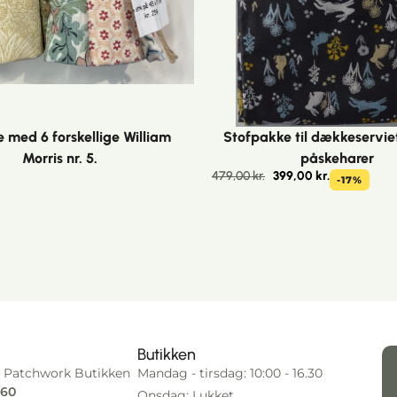
e med 6 forskellige William
Stofpakke til dækkeservie
Morris nr. 5.
påskeharer
479,00
kr.
399,00
kr.
-17%
Butikken
 Patchwork Butikken
Mandag - tirsdag: 10:00 - 16.30
 60
Onsdag: Lukket