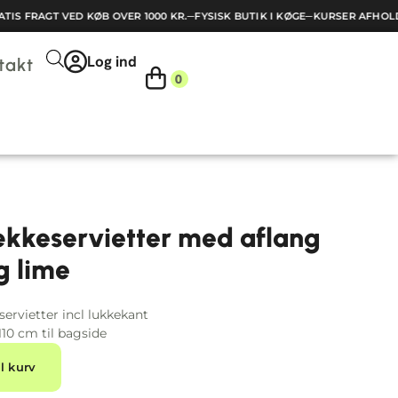
S FRAGT VED KØB OVER 1000 KR.
─
FYSISK BUTIK I KØGE
─
KURSER AFHOLDE
Log ind
takt
0
ækkeservietter med aflang
g lime
ervietter incl lukkekant
110 cm til bagside
Alternative:
il kurv