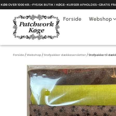
B OVER 1000 KR.
─
FYSISK BUTIK I KØGE
─
KURSER AFHOLDES
─
GRATIS FRAGT
Indkøbskurv
Forside
Webshop
Din kurv er tom.
Forside
/
Webshop
/
Stofpakker dækkeservietter
/
Stofpakke til dækk