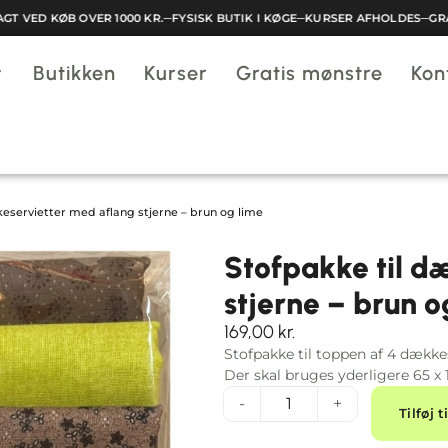
 VED KØB OVER 1000 KR.
─
FYSISK BUTIK I KØGE
─
KURSER AFHOLDES
─
GRATI
Butikken
Kurser
Gratis mønstre
Kon
eservietter med aflang stjerne – brun og lime
Stofpakke til d
stjerne – brun o
169,00
kr.
Stofpakke til toppen af 4 dækkes
Der skal bruges yderligere 65 x 
-
+
Tilføj t