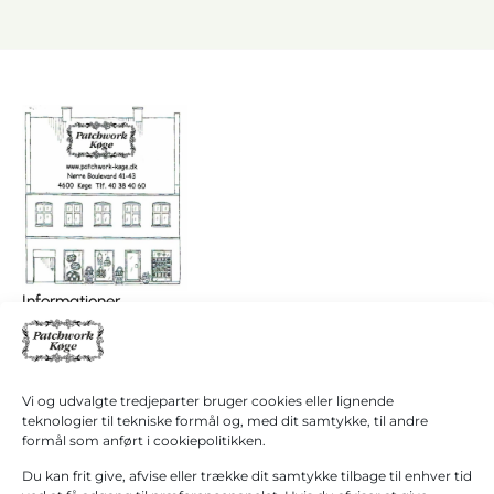
I
0,00
kr.
Informationer
alt
Patchwork Køge/ Patchwork Butikken
Køb for
+45 40 38 40 60
1.000,00
kr.
hanne@patchwork4600.dk
mere for
gratis
Kontakt os
Vi og udvalgte tredjeparter bruger cookies eller lignende
fragt!
Butikken
teknologier til tekniske formål og, med dit samtykke, til andre
Mandag - tirsdag: 10:00 - 16.30
formål som anført i cookiepolitikken.
Gå til
betaling
Onsdag: Lukket
Du kan frit give, afvise eller trække dit samtykke tilbage til enhver tid
Torsdag - fredag: 10:00 - 16.30