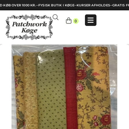
 KØB OVER 1000 KR.
─
FYSISK BUTIK I KØGE
─
KURSER AFHOLDES
─
GRATIS FR
Indkøbskurv
0
Din
kurv
er
tom.