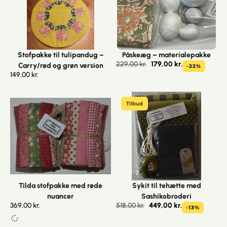
Stofpakke til tulipandug –
Påskeæg – materialepakke
229,00
kr.
179,00
kr.
Carry/rød og grøn version
-22%
149,00
kr.
Tilbud
Tilda stofpakke med røde
Sykit til tehætte med
nuancer
Sashikobroderi
369,00
kr.
518,00
kr.
449,00
kr.
-13%