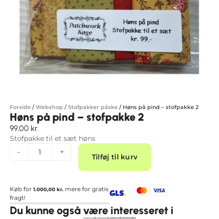
Forside
/
Webshop
/
Stofpakker påske
/
Høns på pind – stofpakke 2
Høns på pind – stofpakke 2
99,00
kr.
Stofpakke til et sæt høns
Alternative:
-
+
Tilføj til kurv
Køb for
mere for gratis
1.000,00
kr.
fragt!
Du kunne også være interesseret i