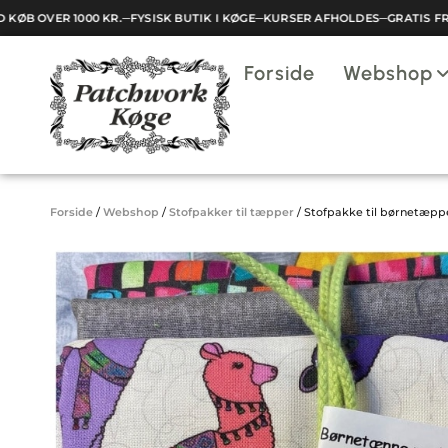
ØB OVER 1000 KR.
─
FYSISK BUTIK I KØGE
─
KURSER AFHOLDES
─
GRATIS FRAG
Indkøbskurv
Forside
Webshop
Din kurv er tom.
Forside
/
Webshop
/
Stofpakker til tæpper
/
Stofpakke til børnetæp