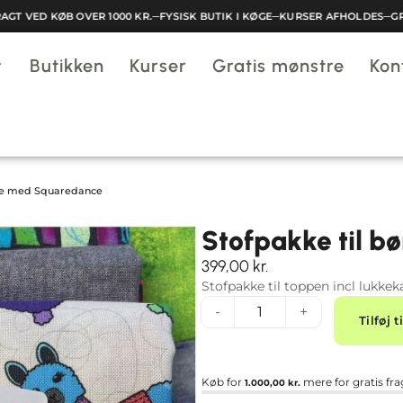
T VED KØB OVER 1000 KR.
─
FYSISK BUTIK I KØGE
─
KURSER AFHOLDES
─
GRAT
Butikken
Kurser
Gratis mønstre
Kon
pe med Squaredance
Stofpakke til 
399,00
kr.
Stofpakke til toppen incl lukkek
-
+
Tilføj t
Køb for
mere for gratis fra
1.000,00
kr.