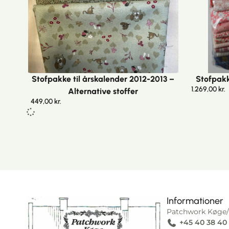
Stofpakke til årskalender 2012-2013 –
Stofpakk
1.269,00
kr.
Alternative stoffer
449,00
kr.
Informationer
Patchwork Køge/
+45 40 38 40
I alt
0,00
kr.