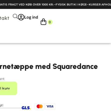
IS FRAGT VED KØB OVER 1000 KR.
─
FYSISK BUTIK I KØGE
─
KURSER AFHOLD
Log ind
takt
0
børnetæppe med Squaredance
ant
Alternative:
il kurv
gt!