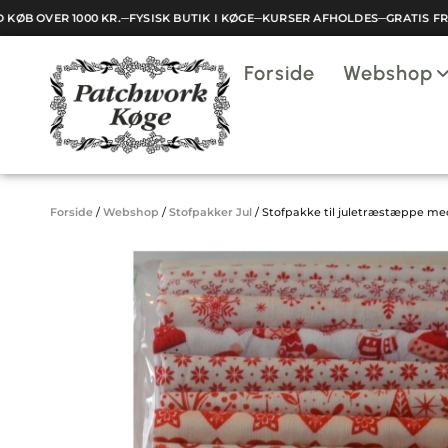
ØB OVER 1000 KR.
─
FYSISK BUTIK I KØGE
─
KURSER AFHOLDES
─
GRATIS FRAG
Indkøbskurv
Forside
Webshop
Din kurv er tom.
Forside
/
Webshop
/
Stofpakker Jul
/
Stofpakke til juletræstæppe med 