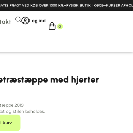
IS FRAGT VED KØB OVER 1000 KR.
─
FYSISK BUTIK I KØGE
─
KURSER AFHOLD
Log ind
takt
0
uletræstæppe med hjerter
æstæppe 2019
et og stilen beholdes.
Alternative:
il kurv