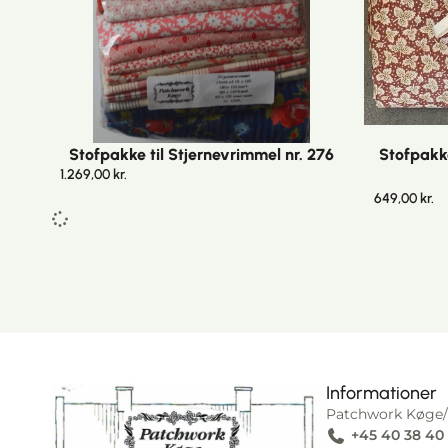
Stofpakke til Stjernevrimmel nr. 276
Stofpakk
1.269,00
kr.
649,00
kr.
Informationer
Patchwork Køge/
+45 40 38 40
I alt
0,00
kr.