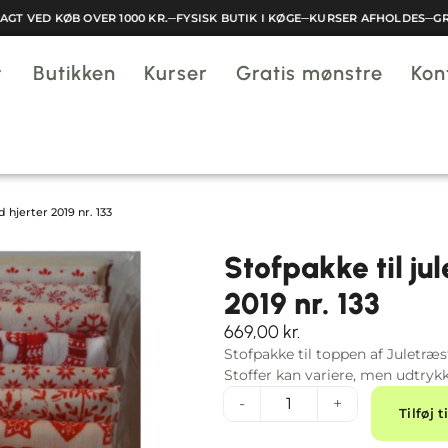
T VED KØB OVER 1000 KR.
─
FYSISK BUTIK I KØGE
─
KURSER AFHOLDES
─
GRAT
Butikken
Kurser
Gratis mønstre
Kon
hjerter 2019 nr. 133
Stofpakke til j
2019 nr. 133
669,00
kr.
Stofpakke til toppen af Juletr
Stoffer kan variere, men udtrykk
-
+
Tilføj t