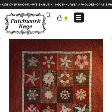
KØB OVER 1000 KR.
─
FYSISK BUTIK I KØGE
─
KURSER AFHOLDES
─
GRATIS FRA
Indkøbskurv
0
Din
kurv
er
tom.