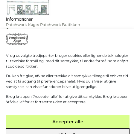
I
0,00
kr.
Informationer
alt
Patchwork Køge/ Patchwork Butikken
Køb for
+45 40 38 40 60
1.000,00
kr.
hanne@patchwork4600.dk
mere for
gratis
Kontakt os
fragt!
Butikken
Mandag - tirsdag: 10:00 - 16.30
Vi og udvalgte tredjeparter bruger cookies eller lignende teknologier
Gå til
til tekniske formål og, med dit samtykke, til andre formål som anført
betaling
Onsdag: Lukket
i cookiepolitikken.
Torsdag - fredag: 10:00 - 16.30
Du kan frit give, afvise eller trække dit samtykke tilbage til enhver tid
Lørdag: 10:00 - 13:00 Første lørdag i måneden
ved at få adgang til præferencepanelet. Hvis du afviser at give
(1. September – 31. Marts)
samtykke, kan visse funktioner blive utilgængelige.
Grupper modtages gerne efter aftale.
Brug knappen "Accepter alle" for at give dit samtykke. Brug knappen
"Afvis alle" for at fortsætte uden at acceptere.
Accepter alle
KØB OVER 1000 KR.
─
FYSISK BUTIK I KØGE
─
KURSER AFHOLDES
─
GRATIS FRA