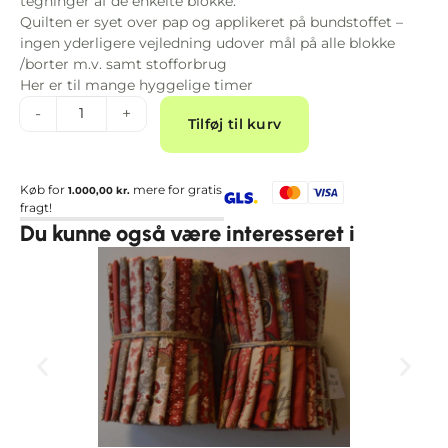
tegninger af de enkelte blokke.
Quilten er syet over pap og applikeret på bundstoffet –
ingen yderligere vejledning udover mål på alle blokke
/borter m.v. samt stofforbrug
Her er til mange hyggelige timer
Alternative:
-
+
Tilføj til kurv
Køb for
mere for gratis
1.000,00
kr.
fragt!
Du kunne også være interesseret i