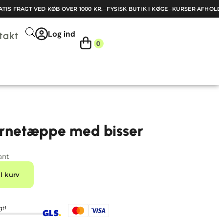
S FRAGT VED KØB OVER 1000 KR.
─
FYSISK BUTIK I KØGE
─
KURSER AFHOLDE
Log ind
takt
0
ørnetæppe med bisser
ant
Alternative:
il kurv
gt!