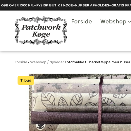
B OVER 1000 KR.
─
FYSISK BUTIK I KØGE
─
KURSER AFHOLDES
─
GRATIS FRAGT
Indkøbskurv
Forside
Webshop
Din kurv er tom.
Forside
/
Webshop
/
Nyheder
/
Stofpakke til børnetæppe med bisser
Tilbud