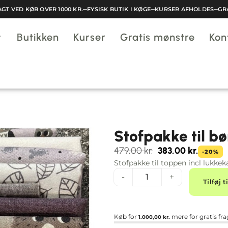
 VED KØB OVER 1000 KR.
─
FYSISK BUTIK I KØGE
─
KURSER AFHOLDES
─
GRATI
Butikken
Kurser
Gratis mønstre
Kon
Stofpakke til b
479,00
kr.
383,00
kr.
-20%
Stofpakke til toppen incl lukkek
-
+
Tilføj t
Køb for
mere for gratis fra
1.000,00
kr.