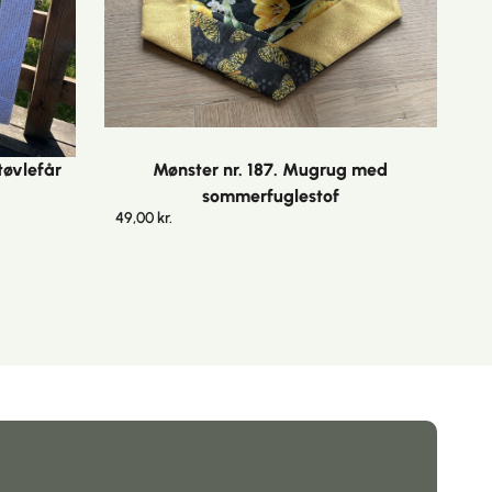
tøvlefår
Mønster nr. 187. Mugrug med
sommerfuglestof
49,00
kr.