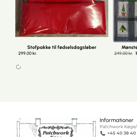
Stofpakke til fødselsdagsløber
Mønste
299,00
kr.
249,00
kr.
Informationer
Patchwork Køge/
+45 40 38 40
I alt
0,00
kr.