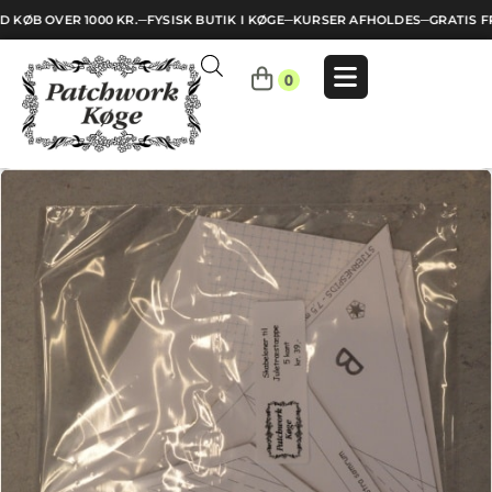
 KØB OVER 1000 KR.
─
FYSISK BUTIK I KØGE
─
KURSER AFHOLDES
─
GRATIS FR
Indkøbskurv
0
Din
kurv
er
tom.