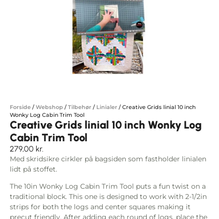
Forside
/
Webshop
/
Tilbehør
/
Linialer
/
Creative Grids linial 10 inch
Wonky Log Cabin Trim Tool
Creative Grids linial 10 inch Wonky Log
Cabin Trim Tool
279,00
kr.
Med skridsikre cirkler på bagsiden som fastholder linialen
lidt på stoffet.
The 10in Wonky Log Cabin Trim Tool puts a fun twist on a
traditional block. This one is designed to work with 2-1/2in
strips for both the logs and center squares making it
precut friendly. After adding each round of logs, place the