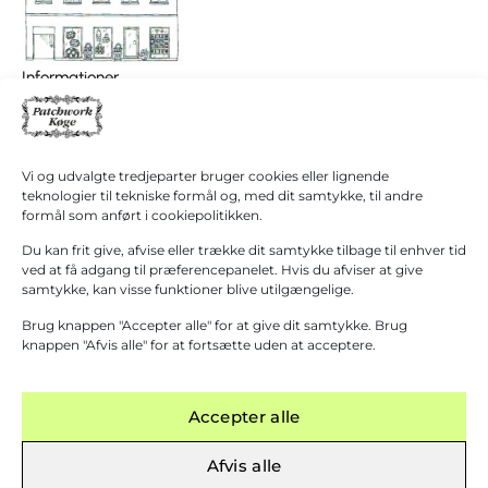
I
0,00
kr.
Informationer
alt
Patchwork Køge/ Patchwork Butikken
Køb for
+45 40 38 40 60
1.000,00
kr.
mere for
hanne@patchwork4600.dk
gratis
Kontakt os
Vi og udvalgte tredjeparter bruger cookies eller lignende
fragt!
Butikken
teknologier til tekniske formål og, med dit samtykke, til andre
Mandag - tirsdag: 10:00 - 16.30
formål som anført i cookiepolitikken.
Gå til
betaling
Onsdag: Lukket
Du kan frit give, afvise eller trække dit samtykke tilbage til enhver tid
Torsdag - fredag: 10:00 - 16.30
ved at få adgang til præferencepanelet. Hvis du afviser at give
samtykke, kan visse funktioner blive utilgængelige.
Lørdag: 10:00 - 13:00 Første lørdag i måneden
(1. September – 31. Marts)
Brug knappen "Accepter alle" for at give dit samtykke. Brug
Grupper modtages gerne efter aftale.
knappen "Afvis alle" for at fortsætte uden at acceptere.
Accepter alle
Afvis alle
 KØB OVER 1000 KR.
─
FYSISK BUTIK I KØGE
─
KURSER AFHOLDES
─
GRATIS FR