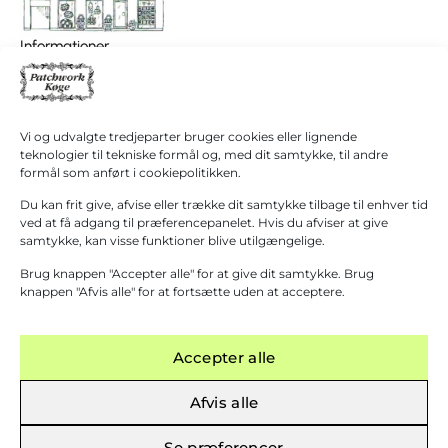
I
0,00
kr.
Informationer
alt
Patchwork Køge/ Patchwork Butikken
Køb for
+45 40 38 40 60
1.000,00
kr.
hanne@patchwork4600.dk
mere for
gratis
Kontakt os
Vi og udvalgte tredjeparter bruger cookies eller lignende
fragt!
Butikken
teknologier til tekniske formål og, med dit samtykke, til andre
Mandag - tirsdag: 10:00 - 16.30
formål som anført i cookiepolitikken.
Gå til
betaling
Onsdag: Lukket
Du kan frit give, afvise eller trække dit samtykke tilbage til enhver tid
Torsdag - fredag: 10:00 - 16.30
ved at få adgang til præferencepanelet. Hvis du afviser at give
samtykke, kan visse funktioner blive utilgængelige.
Lørdag: 10:00 - 13:00 Første lørdag i måneden
(1. September – 31. Marts)
Brug knappen "Accepter alle" for at give dit samtykke. Brug
Grupper modtages gerne efter aftale.
knappen "Afvis alle" for at fortsætte uden at acceptere.
Accepter alle
Afvis alle
 OVER 1000 KR.
─
FYSISK BUTIK I KØGE
─
KURSER AFHOLDES
─
GRATIS FRAGT 
Se præferencer