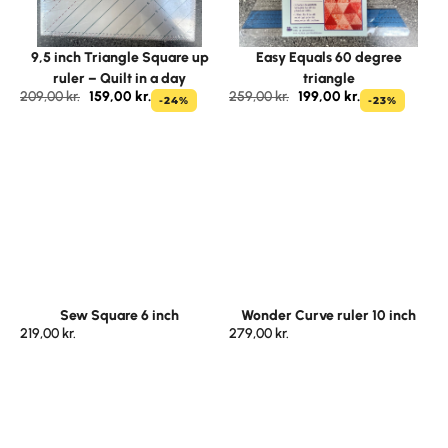
9,5 inch Triangle Square up
Easy Equals 60 degree
ruler – Quilt in a day
triangle
209,00
kr.
159,00
kr.
259,00
kr.
199,00
kr.
-24%
-23%
Sew Square 6 inch
Wonder Curve ruler 10 inch
219,00
kr.
279,00
kr.