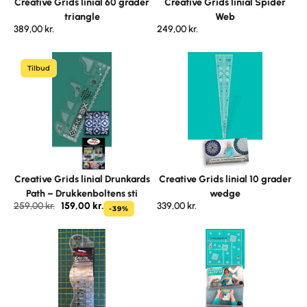
Creative Grids linial 60 grader
Creative Grids linial Spider
triangle
Web
389,00
kr.
249,00
kr.
Tilbud
Creative Grids linial Drunkards
Creative Grids linial 10 grader
Path – Drukkenboltens sti
wedge
259,00
kr.
159,00
kr.
339,00
kr.
-39%