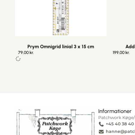
Prym Omnigrid linial 3 x 15 cm
Add-
79,00
kr.
199,00
kr.
Informationer
Patchwork Køge/
+45 40 38 40
I alt
0,00
kr.
Køb for
1.000,00
kr.
mere for gratis fragt!
hanne@patc