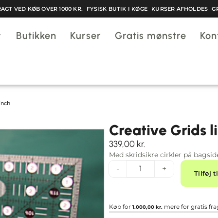
GT VED KØB OVER 1000 KR.
─
FYSISK BUTIK I KØGE
─
KURSER AFHOLDES
─
GRA
Butikken
Kurser
Gratis mønstre
Kon
 inch
Creative Grids li
339,00
kr.
Med skridsikre cirkler på bagside
-
+
Tilføj t
Køb for
mere for gratis fra
1.000,00
kr.