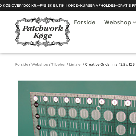
KØB OVER 1000 KR.
─
FYSISK BUTIK I KØGE
─
KURSER AFHOLDES
─
GRATIS FRA
Indkøbskurv
Forside
Webshop
Din kurv er tom.
Forside
/
Webshop
/
Tilbehør
/
Linialer
/
Creative Grids linial 12,5 x 12,5