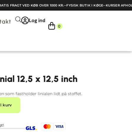
TIS FRAGT VED KØB OVER 1000 KR.
─
FYSISK BUTIK I KØGE
─
KURSER AFHOLD
Log ind
takt
0
nial 12,5 x 12,5 inch
n som fastholder linialen lidt på stoffet.
Alternative:
il kurv
gt!