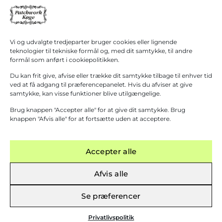
alt
Patchwork Køge/ Patchwork Butikken
Køb for
+45 40 38 40 60
1.000,00
kr.
hanne@patchwork4600.dk
mere for
gratis
Kontakt os
Vi og udvalgte tredjeparter bruger cookies eller lignende
fragt!
Butikken
teknologier til tekniske formål og, med dit samtykke, til andre
Mandag - tirsdag: 10:00 - 16.30
formål som anført i cookiepolitikken.
Gå til
betaling
Onsdag: Lukket
Du kan frit give, afvise eller trække dit samtykke tilbage til enhver tid
Torsdag - fredag: 10:00 - 16.30
ved at få adgang til præferencepanelet. Hvis du afviser at give
samtykke, kan visse funktioner blive utilgængelige.
Lørdag: 10:00 - 13:00 Første lørdag i måneden
(1. September – 31. Marts)
Brug knappen "Accepter alle" for at give dit samtykke. Brug
Grupper modtages gerne efter aftale.
knappen "Afvis alle" for at fortsætte uden at acceptere.
Accepter alle
Afvis alle
 KØB OVER 1000 KR.
─
FYSISK BUTIK I KØGE
─
KURSER AFHOLDES
─
GRATIS FR
Se præferencer
Privatlivspolitik
Cookiepolitik
Handelsbetingelser
© 2026 patchwork4600.dk
CVR: 27867774​
Designet af Auxo.dk
Privatlivspolitik