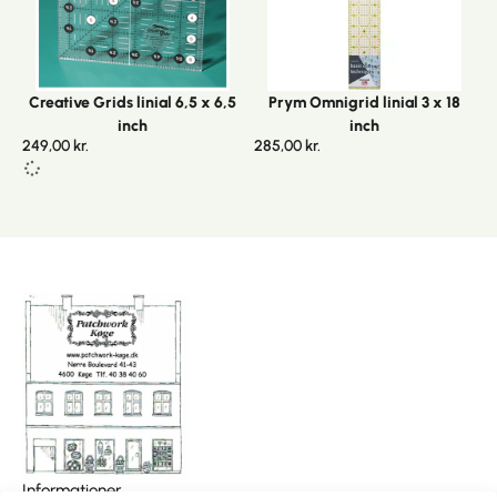
Creative Grids linial 6,5 x 6,5
Prym Omnigrid linial 3 x 18
inch
inch
249,00
kr.
285,00
kr.
I
0,00
kr.
Informationer