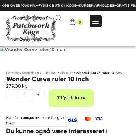
 KØB OVER 1000 KR.
─
FYSISK BUTIK I KØGE
─
KURSER AFHOLDES
─
GRATIS FR
Indkøbskurv
0
Din
kurv
er
tom.
Forside
/
Webshop
/
Tilbehør
/
Linialer
/
Wonder Curve ruler 10 inch
Wonder Curve ruler 10 inch
279,00
kr.
Alternative:
-
+
Tilføj til kurv
Køb for
mere for gratis
1.000,00
kr.
fragt!
Du kunne også være interesseret i