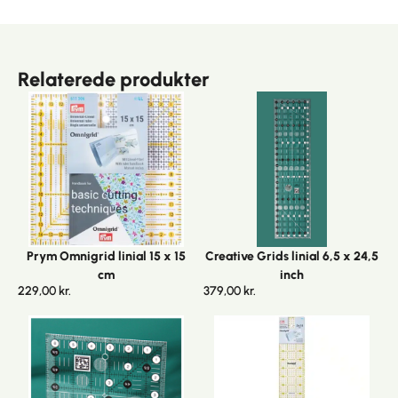
Relaterede produkter
Prym Omnigrid linial 15 x 15
Creative Grids linial 6,5 x 24,5
cm
inch
229,00
kr.
379,00
kr.