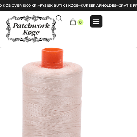
 KØB OVER 1000 KR.
─
FYSISK BUTIK I KØGE
─
KURSER AFHOLDES
─
GRATIS FR
Indkøbskurv
0
Din
kurv
er
tom.