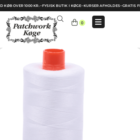
D KØB OVER 1000 KR.
─
FYSISK BUTIK I KØGE
─
KURSER AFHOLDES
─
GRATIS F
Indkøbskurv
0
Din
kurv
er
tom.