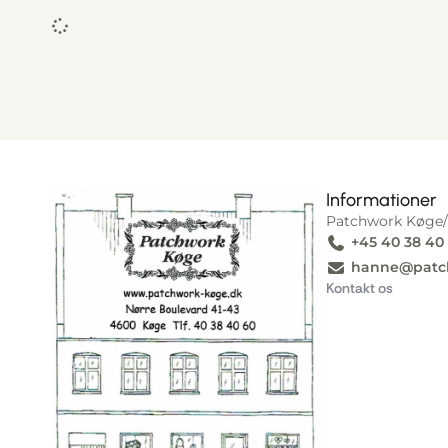
Informationer
Patchwork Køge/
+45 40 38 40
I alt
0,00
kr.
Køb for
1.000,00
kr.
mere for gratis fragt!
hanne@patc
Kontakt os
Gå til betaling