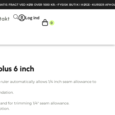
TIS FRAGT VED KØB OVER 1000 KR.
─
FYSISK BUTIK I KØGE
─
KURSER AFHOLD
Log ind
takt
0
lus 6 inch
s ruler automatically allows 1/4 inch seam allowance to
.
ndation.
e and for trimming 1/4″ seam allowance.
otion.