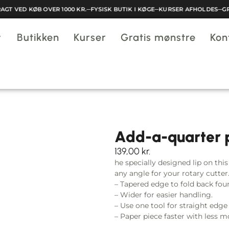
GT VED KØB OVER 1000 KR.
─
FYSISK BUTIK I KØGE
─
KURSER AFHOLDES
─
GRA
Butikken
Kurser
Gratis mønstre
Kon
Add-a-quarter p
139,00
kr.
he specially designed lip on thi
any angle for your rotary cutter
– Tapered edge to fold back fou
– Wider for easier handling.
– Use one tool for straight edg
– Paper piece faster with less m