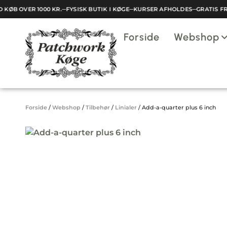
KØB OVER 1000 KR.
─
FYSISK BUTIK I KØGE
─
KURSER AFHOLDES
─
GRATIS FRA
Indkøbskurv
Forside
Webshop
Din kurv er tom.
Forside
/
Webshop
/
Tilbehør
/
Linialer
/
Add-a-quarter plus 6 inch