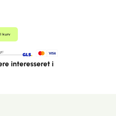
Alternative:
il kurv
gt!
e interesseret i